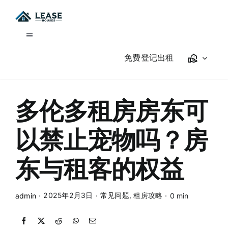
Skip
to
content
Toggle
Navigation
免费登记出租
我要租房
租房指南
多伦多租房房东可
关于我们
以禁止宠物吗？房
东与租客的权益
商店
2025年2月3日
常见问题
,
租房攻略
admin
·
·
·
0 min