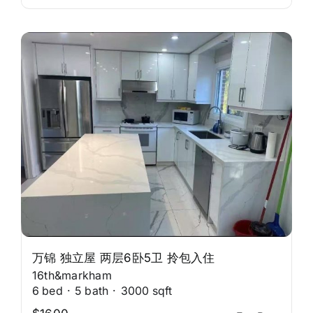
万锦 独立屋 两层6卧5卫 拎包入住
16th&markham
6
bed
·
5
bath
·
3000
sqft