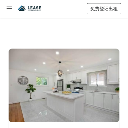
Skip
免费登记出租
to
Toggle
content
Navigation
我要租房
租房指南
关于我们
商店