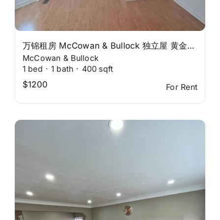
万锦租房 McCowan & Bullock 独立屋 黄金地段
McCowan & Bullock
1
bed
·
1
bath
·
400
sqft
$1200
For Rent