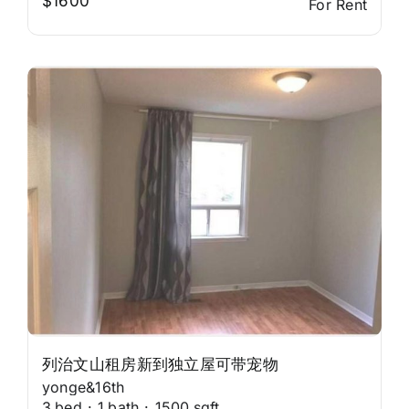
$1600
For Rent
列治文山租房新到独立屋可带宠物
yonge&16th
3
bed
·
1
bath
·
1500
sqft