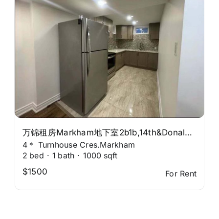
万锦租房Markham地下室2b1b,14th&Donald Cousens
4＊ Turnhouse Cres.Markham
2
bed
·
1
bath
·
1000
sqft
$1500
For Rent