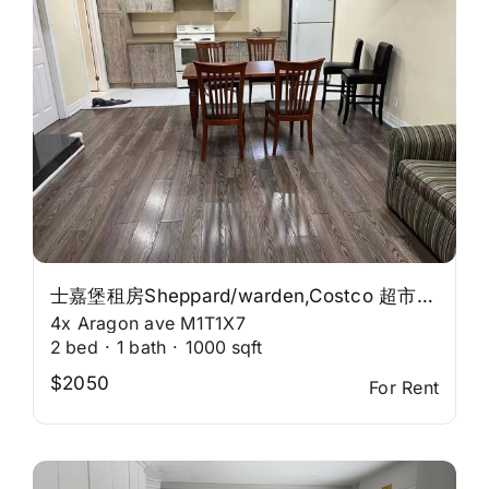
士嘉堡租房Sheppard/warden,Costco 超市，交通方便
4x Aragon ave M1T1X7
2
bed
·
1
bath
·
1000
sqft
$2050
For Rent