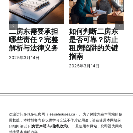
2
二房东需要承担
如何判断二房东
哪些责任？完整
是否可靠？防止
解析与法律义务
租房陷阱的关键
指南
2025年3月14日
2025年3月14日
欢迎访问多伦多租房网（leasehouses.ca）。为了保障您在本网站的使
用权益，本站博客内容仅供学习交流不作其它用途，请在使用本网站前
仔细阅读以下(
免责声明
)与(
隐私政策
)。一旦使用本网站，您即视为同意
并接受本声明内容。