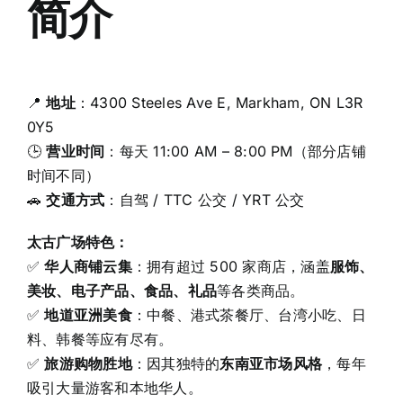
简介
📍
地址
：4300 Steeles Ave E, Markham, ON L3R
0Y5
🕒
营业时间
：每天 11:00 AM – 8:00 PM（部分店铺
时间不同）
🚗
交通方式
：自驾 / TTC 公交 / YRT 公交
太古广场特色：
✅
华人商铺云集
：拥有超过 500 家商店，涵盖
服饰、
美妆、电子产品、食品、礼品
等各类商品。
✅
地道亚洲美食
：中餐、港式茶餐厅、台湾小吃、日
料、韩餐等应有尽有。
✅
旅游购物胜地
：因其独特的
东南亚市场风格
，每年
吸引大量游客和本地华人。