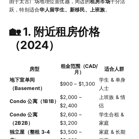
由于太古广场地理位置优越，周边的
租房市场
十分活
跃，特别适合
华人留学生、新移民、上班族
。
🏡 1. 附近租房价格
（2024）
租金范围（CAD/
房型
适合人群
月）
地下室单间
学生 & 单身
$900 – $1,300
（Basement）
人士
$2,000 –
上班族 & 情
Condo 公寓（1B1B）
$2,400
侣
Condo 公寓
$2,600 –
学生合租 &
（2B2B）
$3,200
家庭
独立屋（整租 3-4
$3,500 –
家庭 & 长期