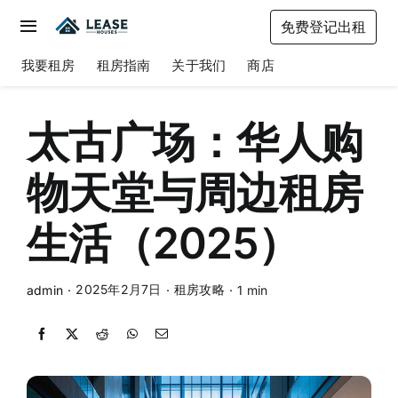
Skip
免费登记出租
to
Toggle
content
Navigation
我要租房
租房指南
关于我们
商店
我要租房
租房指南
太古广场：华人购
关于我们
物天堂与周边租房
商店
生活（2025）
2025年2月7日
租房攻略
admin
·
·
·
1 min