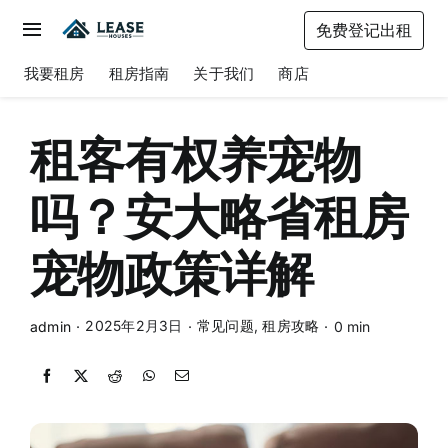
Skip
免费登记出租
to
Toggle
content
Navigation
我要租房
租房指南
关于我们
商店
我要租房
租房指南
租客有权养宠物
关于我们
吗？安大略省租房
商店
宠物政策详解
2025年2月3日
常见问题
,
租房攻略
admin
·
·
·
0 min