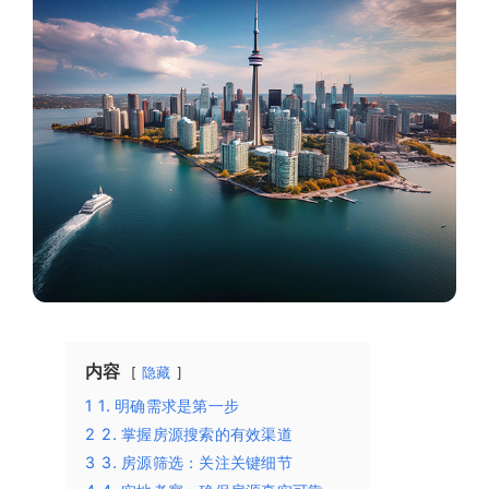
内容
隐藏
1
1. 明确需求是第一步
2
2. 掌握房源搜索的有效渠道
3
3. 房源筛选：关注关键细节