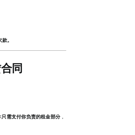
回欠款。
赁合同
你
只需支付你负责的租金部分
，