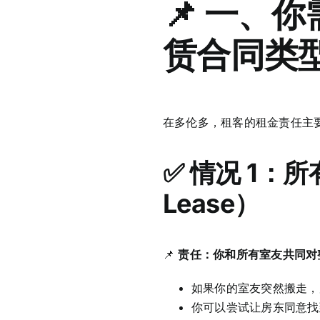
📌 一、
赁合同类
在多伦多，租客的租金责任主要取
✅ 情况 1：
Lease）
📌
责任：你和所有室友共同对整个租金
如果你的室友突然搬走，
你可以尝试让房东同意找