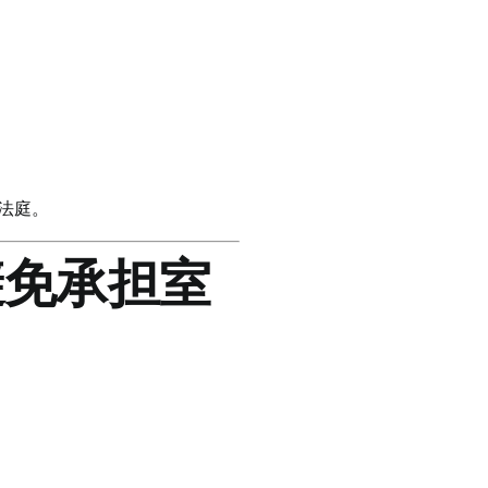
。
法庭。
避免承担室