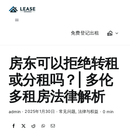
Skip
to
content
Toggle
Navigation
免费登记出租
我要租房
租房指南
房东可以拒绝转租
关于我们
或分租吗？| 多伦
多租房法律解析
商店
2025年1月30日
常见问题
,
法律与权益
admin
·
·
·
0 min