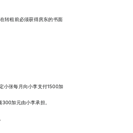
A），租客在转租前必须获得房东的书面
小张每月向小李支付1500加
额300加元由小李承担。
。