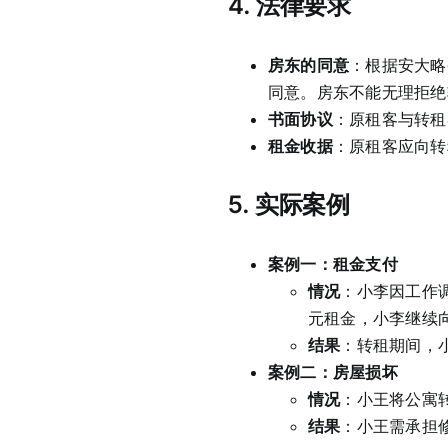
4.
法律要求
房东的同意
：根据安大略省《
同意。房东不能无理拒绝
书面协议
：原租客与转租
租金收据
：原租客应向转
5.
实际案例
案例一：租金支付
情况
：小李因工作
元租金，小李继续向
结果
：转租期间，小
案例二：房屋损坏
情况
：小王将公寓
结果
：小王需承担