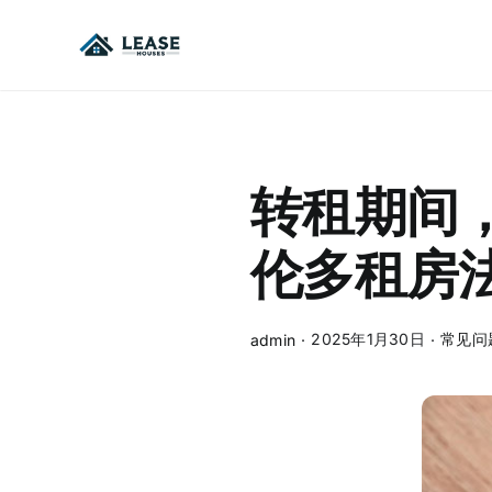
Skip
to
content
转租期间，
伦多租房
2025年1月30日
常见问
admin
·
·