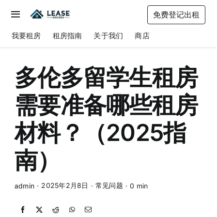
Skip
免费登记出租
to
Toggle
content
Navigation
我要租房
租房指南
关于我们
商店
我要租房
租房指南
多伦多留学生租房
关于我们
需要准备哪些租房
商店
材料？（2025指
南）
2025年2月8日
常见问题
admin
·
·
·
0 min