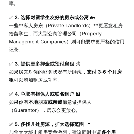
率。
✅
2. 选择对留学生友好的房东或公寓
🏡
一些**私人房东（Private Landlords）**更愿意租房
给留学生，而大型公寓管理公司（Property
Management Companies）则可能要求更严格的信用
记录。
✅
3. 提供更多押金或预付房租
💰
如果房东对你的财务状况有所顾虑，
支付 3-6 个月房
租
可以增加租房成功率。
✅
4. 争取有担保人或联名租户
🏦
如果你有
本地朋友或亲戚
愿意做担保人
（Guarantor），房东会更放心。
✅
5. 多找几处房源，扩大选择范围
📍
加拿大大城市租房竞争激烈，建议同时申请
多个房